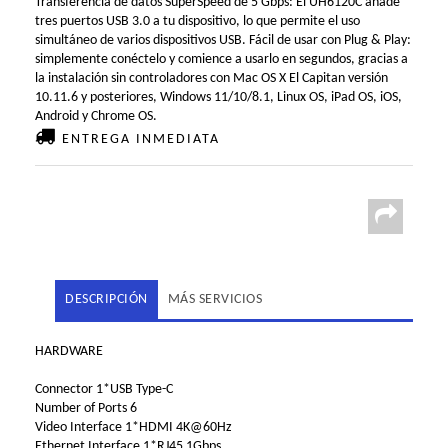
Transferencia de datos SuperSpeed de 5 Gbps: El UH6120C añade
tres puertos USB 3.0 a tu dispositivo, lo que permite el uso
simultáneo de varios dispositivos USB. Fácil de usar con Plug & Play:
simplemente conéctelo y comience a usarlo en segundos, gracias a
la instalación sin controladores con Mac OS X El Capitan versión
10.11.6 y posteriores, Windows 11/10/8.1, Linux OS, iPad OS, iOS,
Android y Chrome OS.
ENTREGA INMEDIATA
DESCRIPCIÓN
MÁS SERVICIOS
HARDWARE
Connector 1*USB Type-C
Number of Ports 6
Video Interface 1*HDMI 4K@60Hz
Ethernet Interface 1*RJ45 1Gbps