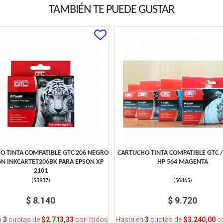
TAMBIÉN TE PUEDE GUSTAR
O TINTA COMPATIBLE GTC 206 NEGRO
CARTUCHO TINTA COMPATIBLE GTC 
6N INKCARTET206BK PARA EPSON XP
HP 564 MAGENTA
2101
(
53937
)
(
50865
)
$ 8.140
$ 9.720
n
3
cuotas de
$2.713,33
con todos
Hasta en
3
cuotas de
$3.240,00
co