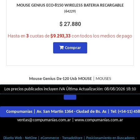
MOUSE GENIUS ECO-8150 WIRELESS BATERIA RECARGABLE
(
64229
)
$ 27.880
Hasta en
3
cuotas de
$9.293,33
con todos los medios de pago
Comprar
Mouse Genius Dx-120 Usb
MOUSE
|
MOUSES
Los precios publicados incluyen IVA
Última Actualización: 08/08/2026 18:10
Compumanias | Av. San Martín 1364 - Ciudad de Bs. As | Tel:
(+54-11) 45
ventas@compumanias.com.ar
|
www.compumanias.com.ar
© Todos los derechos Reservados
Diseño Web - NetOne
|
eCommerce - TornadoStore
|
Posicionamiento en Buscadores -