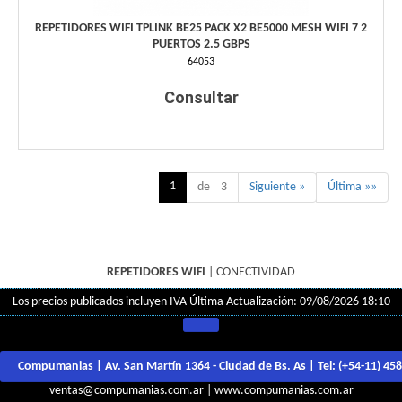
REPETIDORES WIFI TPLINK BE25 PACK X2 BE5000 MESH WIFI 7 2
PUERTOS 2.5 GBPS
64053
Consultar
1
de 3
Siguiente »
Última »»
REPETIDORES WIFI
|
CONECTIVIDAD
Los precios publicados incluyen IVA
Última Actualización: 09/08/2026 18:10
Compumanias | Av. San Martín 1364 - Ciudad de Bs. As | Tel:
(+54-11) 45
ventas@compumanias.com.ar
|
www.compumanias.com.ar