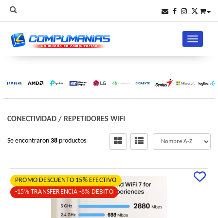
Toggle na
CONECTIVIDAD
/
REPETIDORES WIFI
Se encontraron
38
productos
PROMO DESCUENTO 15% EFECTIVO
-15% TRANSFERENCIA -8% DEBITO