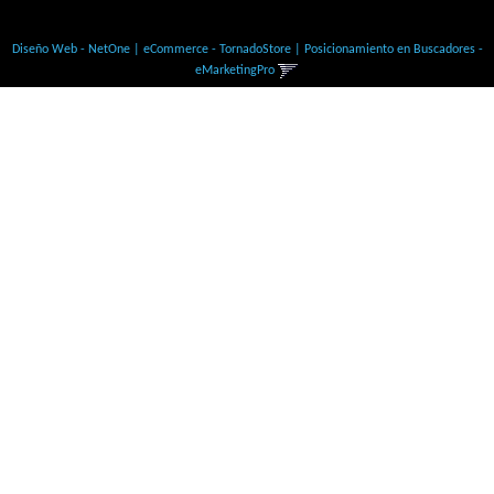
© Todos los derechos Reservados
Diseño Web - NetOne
|
eCommerce - TornadoStore
|
Posicionamiento en Buscadores -
eMarketingPro