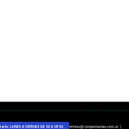
ventas@compumanias.com.ar
|
rario:
LUNES A VIERNES DE 10 A 18 HS