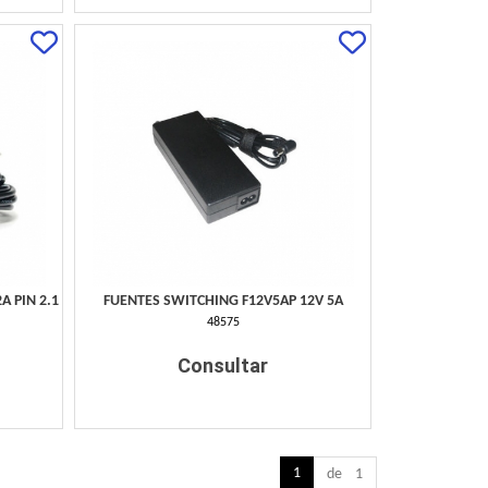
A PIN 2.1
FUENTES SWITCHING F12V5AP 12V 5A
48575
Consultar
1
de 1