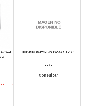
 9V 2AH
FUENTES SWITCHING 12V 6A 5.5 X 2.1
 2:
64185
Consultar
on todos