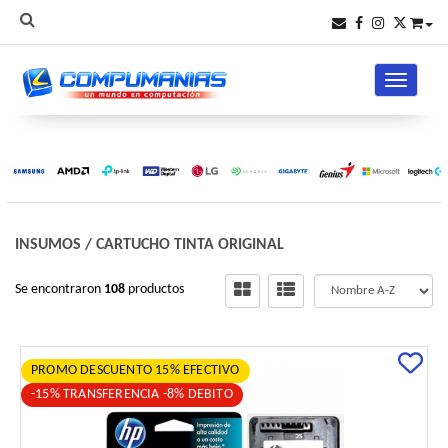
Toggle na
INSUMOS
/
CARTUCHO TINTA ORIGINAL
Se encontraron
108
productos
PROMO DESCUENTO 15% EFECTIVO
-15% TRANSFERENCIA -8% DEBITO