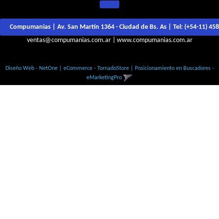
Compumanias | Av. San Martín 1364 - Ciudad de Bs. As | Tel:
(+54-11) 45
ventas@compumanias.com.ar
|
www.compumanias.com.ar
© Todos los derechos Reservados
Diseño Web - NetOne
|
eCommerce - TornadoStore
|
Posicionamiento en Buscadores -
eMarketingPro