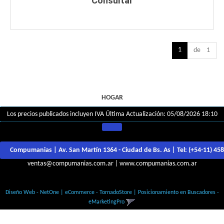
Consultar
1
de 1
HOGAR
Los precios publicados incluyen IVA
Última Actualización: 05/08/2026 18:10
Compumanias | Av. San Martín 1364 - Ciudad de Bs. As | Tel:
(+54-11) 45
ventas@compumanias.com.ar
|
www.compumanias.com.ar
© Todos los derechos Reservados
Diseño Web - NetOne
|
eCommerce - TornadoStore
|
Posicionamiento en Buscadores -
eMarketingPro