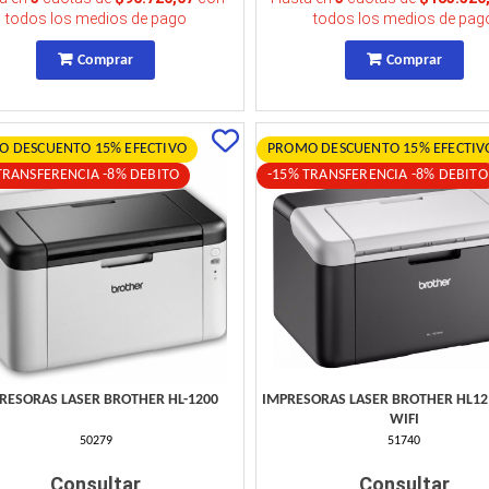
todos los medios de pago
todos los medios de pag
Comprar
Comprar
 DESCUENTO 15% EFECTIVO
PROMO DESCUENTO 15% EFECTIV
TRANSFERENCIA -8% DEBITO
-15% TRANSFERENCIA -8% DEBITO
RESORAS LASER BROTHER HL-1200
IMPRESORAS LASER BROTHER HL1
WIFI
50279
51740
Consultar
Consultar