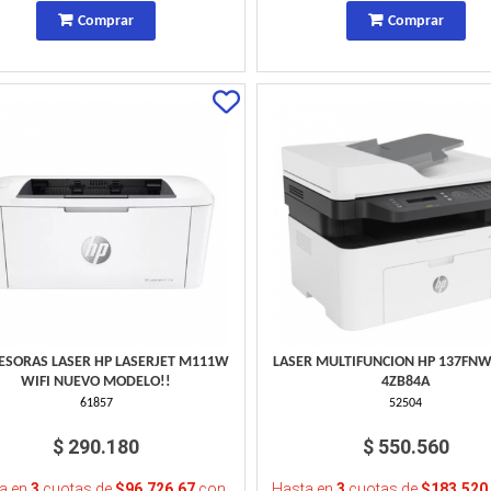
Comprar
Comprar
ESORAS LASER HP LASERJET M111W
LASER MULTIFUNCION HP 137FN
WIFI NUEVO MODELO!!
4ZB84A
61857
52504
$ 290.180
$ 550.560
a en
3
cuotas de
$96.726,67
con
Hasta en
3
cuotas de
$183.520