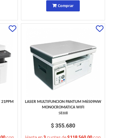
Comprar
W 21PPM
LASER MULTIFUNCION PANTUM M6509NW
MONOCROMATICA WIFI
58308
$ 355.680
,00
con
Hasta en
3
cuotas de
$118.560,00
con