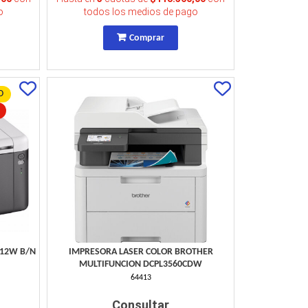
o
todos los medios de pago
Comprar
O
212W B/N
IMPRESORA LASER COLOR BROTHER
MULTIFUNCION DCPL3560CDW
64413
Consultar