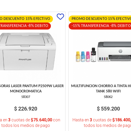
 DESCUENTO 15% EFECTIVO
PROMO DESCUENTO 15% EFECTIV
TRANSFERENCIA -8% DEBITO
-15% TRANSFERENCIA -8% DEBITO
SORAS LASER PANTUM P2509W LASER
MULTIFUNCION CHORRO A TINTA 
MONOCROMATICA
TANK 580 WIFI
58307
58062
$ 226.920
$ 559.200
a en
3
cuotas de
$75.640,00
con
Hasta en
3
cuotas de
$186.400
todos los medios de pago
todos los medios de pag