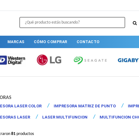
MARCAS
CÓMO COMPRAR
CONTACTO
SORAS
ESORA LASER COLOR
IMPRESORA MATRIZ DE PUNTO
IMPR
ESORAS LASER
LASER MULTIFUNCION
MULTIFUNCION CHO
traron
81
productos