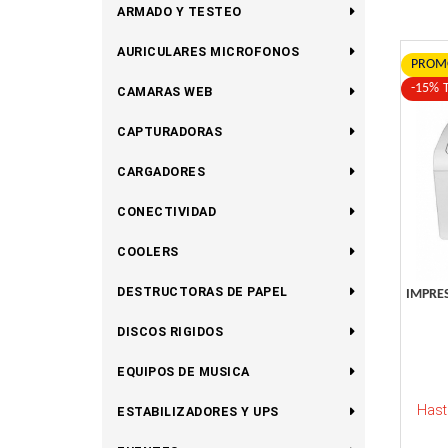
ARMADO Y TESTEO
AURICULARES MICROFONOS
PROMO
-15% 
CAMARAS WEB
CAPTURADORAS
CARGADORES
CONECTIVIDAD
COOLERS
DESTRUCTORAS DE PAPEL
IMPRE
DISCOS RIGIDOS
EQUIPOS DE MUSICA
Hast
ESTABILIZADORES Y UPS