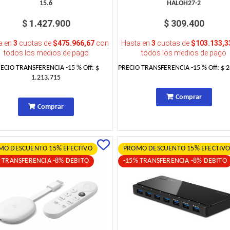
15.6
HALOH27-2
$ 1.427.900
$ 309.400
a en
3
cuotas de
$475.966,67
con
Hasta en
3
cuotas de
$103.133,3
todos los medios de pago
todos los medios de pago
RECIO TRANSFERENCIA
-15
% Off:
$
PRECIO TRANSFERENCIA
-15
% Off:
$ 
1.213.715
Comprar
Comprar
MO DESCUENTO 15% EFECTIVO
PROMO DESCUENTO 15% EFECTIV
 TRANSFERENCIA -8% DEBITO
-15% TRANSFERENCIA -8% DEBITO