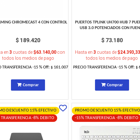
AMING CHROMECAST 4 CON CONTROL
PUERTOS TPLINK UH700 HUB 7 PU
USB 3.0 POTENCIADOS CON FUE
$ 189.420
$ 73.180
ta en
3
cuotas de
$63.140,00
con
Hasta en
3
cuotas de
$24.393,3
todos los medios de pago
todos los medios de pago
O TRANSFERENCIA
-15
% Off:
$ 161.007
PRECIO TRANSFERENCIA
-15
% Off:
$ 
Comprar
Comprar
MO DESCUENTO 15% EFECTIVO
PROMO DESCUENTO 15% EFECTIV
 TRANSFERENCIA -8% DEBITO
-15% TRANSFERENCIA -8% DEBITO