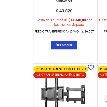
VIBRACION
$ 43.020
Hasta en
3
cuotas de
$14.340,00
con
Hast
todos los medios de pago
PRECIO TRANSFERENCIA
-15
% Off:
$ 36.567
P
Comprar
PROMO DESCUENTO 15% EFECTIVO
PRO
-15% TRANSFERENCIA -8% DEBITO
-15%