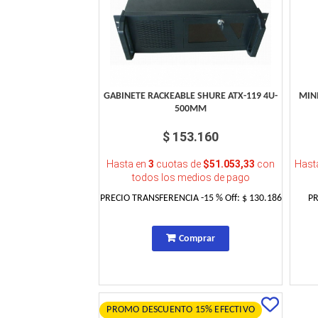
GABINETE RACKEABLE SHURE ATX-119 4U-
MINI
500MM
$ 153.160
Hasta en
3
cuotas de
$51.053,33
con
Hast
todos los medios de pago
PRECIO TRANSFERENCIA
-15
% Off:
$ 130.186
P
Comprar
PROMO DESCUENTO 15% EFECTIVO