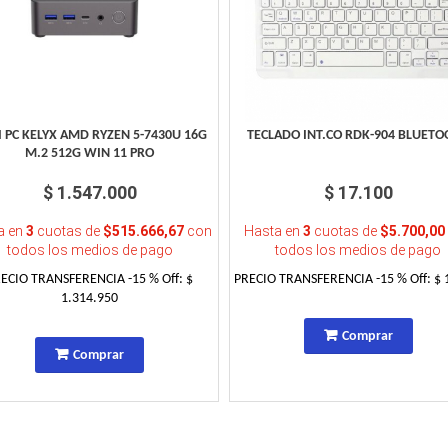
 PC KELYX AMD RYZEN 5-7430U 16G
TECLADO INT.CO RDK-904 BLUET
M.2 512G WIN 11 PRO
$ 1.547.000
$ 17.100
a en
3
cuotas de
$515.666,67
con
Hasta en
3
cuotas de
$5.700,00
todos los medios de pago
todos los medios de pago
RECIO TRANSFERENCIA
-15
% Off:
$
PRECIO TRANSFERENCIA
-15
% Off:
$ 
1.314.950
Comprar
Comprar