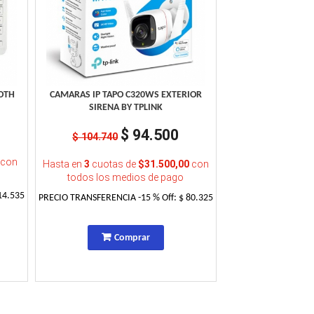
OOTH
CAMARAS IP TAPO C320WS EXTERIOR
SIRENA BY TPLINK
$ 94.500
$ 104.740
con
Hasta en
3
cuotas de
$31.500,00
con
todos los medios de pago
14.535
PRECIO TRANSFERENCIA
-15
% Off:
$ 80.325
Comprar