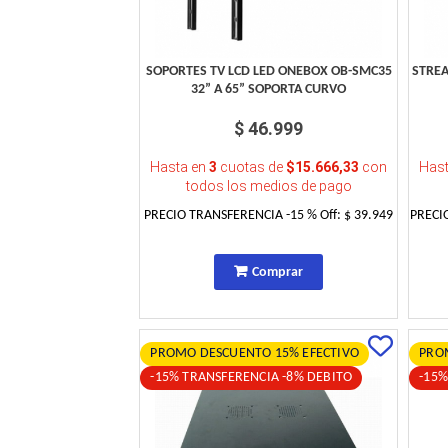
SOPORTES TV LCD LED ONEBOX OB-SMC35
STRE
32” A 65” SOPORTA CURVO
$ 46.999
Hasta en
3
cuotas de
$15.666,33
con
Has
todos los medios de pago
PRECIO TRANSFERENCIA
-15
% Off:
$ 39.949
PRECI
Comprar
PROMO DESCUENTO 15% EFECTIVO
PRO
-15% TRANSFERENCIA -8% DEBITO
-15%