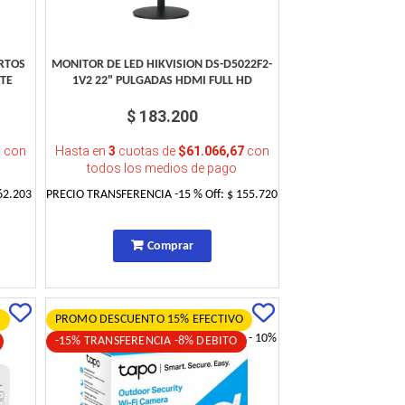
ERTOS
MONITOR DE LED HIKVISION DS-D5022F2-
NTE
1V2 22" PULGADAS HDMI FULL HD
$ 183.200
3
con
Hasta en
3
cuotas de
$61.066,67
con
todos los medios de pago
62.203
PRECIO TRANSFERENCIA
-15
% Off:
$ 155.720
Comprar
O
PROMO DESCUENTO 15% EFECTIVO
- 10%
-15% TRANSFERENCIA -8% DEBITO