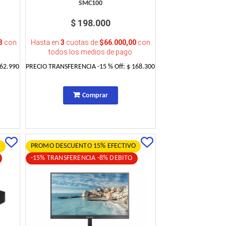
SMC100
$ 198.000
3
con
Hasta en
3
cuotas de
$66.000,00
con
todos los medios de pago
262.990
PRECIO TRANSFERENCIA
-15
% Off:
$ 168.300
Comprar
O
PROMO DESCUENTO 15% EFECTIVO
-15% TRANSFERENCIA -8% DEBITO