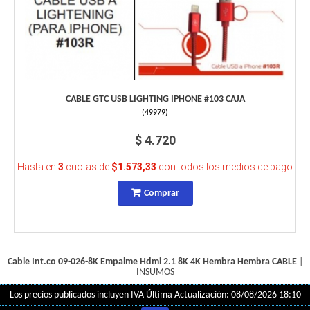
CABLE GTC USB LIGHTING IPHONE #103 CAJA
(
49979
)
$ 4.720
Hasta en
3
cuotas de
$1.573,33
con todos los medios de pago
Comprar
Cable Int.co 09-026-8K Empalme Hdmi 2.1 8K 4K Hembra Hembra
CABLE
|
INSUMOS
Los precios publicados incluyen IVA
Última Actualización: 08/08/2026 18:10