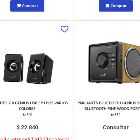
Comprar
Comprar
TES 2.0 GENIUS USB SP-U125 VARIOS
PARLANTES BLUETOOTH GENIUS S
COLORES
BLUETOOTH PINE WOOD PORT
64340
64552
$ 22.840
Consultar
en
3
cuotas de
$7.613,33
con todos