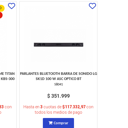
O
ME TITAN
PARLANTES BLUETOOTH BARRA DE SONIDO LG
 KBS-300
SK1D 100 W ASC OPTICO BT
58041
$ 351.999
33
con
Hasta en
3
cuotas de
$117.332,97
con
o
todos los medios de pago
Comprar