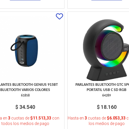
LANTES BLUETOOTH GENIUS 915BT
PARLANTES BLUETOOTH GTC SP
BLUETOOTH VARIOS COLORES
PORTATIL USB C SD RGB
61858
64289
$ 34.540
$ 18.160
a en
3
cuotas de
$11.513,33
con
Hasta en
3
cuotas de
$6.053,33
c
todos los medios de pago
los medios de pago