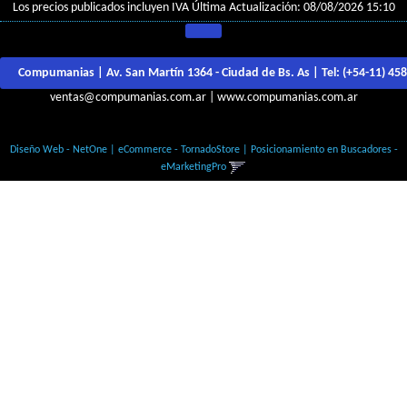
Los precios publicados incluyen IVA
Última Actualización: 08/08/2026 15:10
Compumanias | Av. San Martín 1364 - Ciudad de Bs. As | Tel:
(+54-11) 45
ventas@compumanias.com.ar
|
www.compumanias.com.ar
© Todos los derechos Reservados
Diseño Web - NetOne
|
eCommerce - TornadoStore
|
Posicionamiento en Buscadores -
eMarketingPro