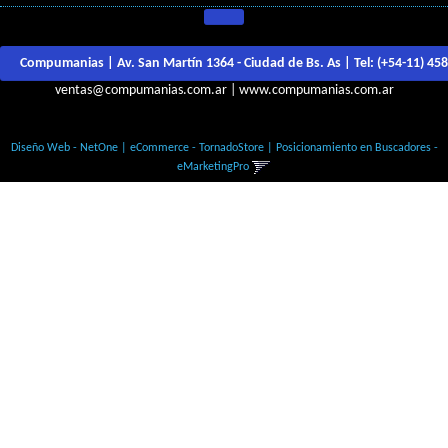
Compumanias | Av. San Martín 1364 - Ciudad de Bs. As | Tel:
(+54-11) 45
ventas@compumanias.com.ar
|
www.compumanias.com.ar
© Todos los derechos Reservados
Diseño Web - NetOne
|
eCommerce - TornadoStore
|
Posicionamiento en Buscadores -
eMarketingPro