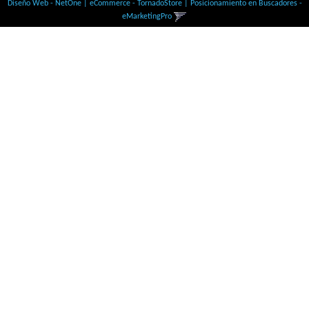
Diseño Web - NetOne
|
eCommerce - TornadoStore
|
Posicionamiento en Buscadores -
eMarketingPro