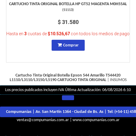
CARTUCHO TINTA ORIGINAL BOTELLA HP GT52 MAGENTA M0H55AL
(
51113
)
$ 31.580
Hasta en
3
cuotas de
$10.526,67
con todos los medios de pago
Comprar
Cartucho Tinta Original Botella Epson 544 Amarillo T544420
L1110/L3110/L3150/L5190
CARTUCHO TINTA ORIGINAL
|
INSUMOS
Los precios publicados incluyen IVA
Última Actualización: 06/08/2026 6:10
Compumanias | Av. San Martín 1364 - Ciudad de Bs. As | Tel:
(+54-11) 45
ventas@compumanias.com.ar
|
www.compumanias.com.ar
© Todos los derechos Reservados