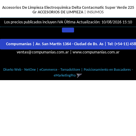
Accesorios De Limpieza Electroquimica Delta Contacmatic Super Verde 225
Gr
ACCESORIOS DE LIMPIEZA
|
INSUMOS
Los precios publicados incluyen IVA
Última Actualización: 10/08/2026 15:10
Compumanias | Av. San Martín 1364 - Ciudad de Bs. As | Tel:
(+54-11) 45
ventas@compumanias.com.ar
|
www.compumanias.com.ar
© Todos los derechos Reservados
Diseño Web - NetOne
|
eCommerce - TornadoStore
|
Posicionamiento en Buscadores -
eMarketingPro