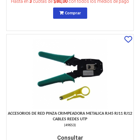
Hasta en
3
cuotas de
$80,00
con todos los medios de pago
Comprar
ACCESORIOS DE RED PINZA CRIMPEADORA METALICA RJ45 RJ11 RJ12
CABLES REDES UTP
(
49653
)
Consultar