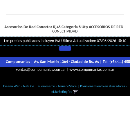
Accesorios De Red Conector Rj45 Categoria 6 Utp
ACCESORIOS DE RED
|
CONECTIVIDAD
Los precios publicados incluyen IVA
Última Actualización: 07/08/2026 18:10
Compumanias | Av. San Martín 1364 - Ciudad de Bs. As | Tel:
(+54-11) 45
ventas@compumanias.com.ar
|
www.compumanias.com.ar
© Todos los derechos Reservados
Diseño Web - NetOne
|
eCommerce - TornadoStore
|
Posicionamiento en Buscadores -
eMarketingPro