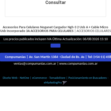
Consultar
Accesorios Para Celulares Noganet Cargador Ngh-3 2 Usb A + Cable Micro
Usb Incorporado 3A
ACCESORIOS PARA CELULARES
|
ACCESORIOS CELULARES
Los precios publicados incluyen IVA
Última Actualización: 06/08/2026 15:10
Compumanias | Av. San Martín 1364 - Ciudad de Bs. As | Tel:
(+54-11) 45
ventas@compumanias.com.ar
|
www.compumanias.com.ar
© Todos los derechos Reservados
Diseño Web - NetOne
|
eCommerce - TornadoStore
|
Posicionamiento en Buscadores -
eMarketingPro