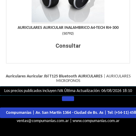
AURICULARES AURICULAR INALAMBRICO A4-TECH RH-300
(
50792
)
Consultar
Auriculares Auricular Jbl T125 Bluetooth
AURICULARES
|
AURICULARES
MICROFONOS
Los precios publicados incluyen IVA
Última Actualización: 06/08/2026 18:10
Compumanias | Av. San Martín 1364 - Ciudad de Bs. As | Tel:
(+54-11) 45
ventas@compumanias.com.ar
|
www.compumanias.com.ar
© Todos los derechos Reservados