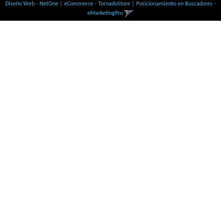
Diseño Web - NetOne
|
eCommerce - TornadoStore
|
Posicionamiento en Buscadores -
eMarketingPro