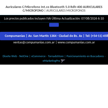
Auriculares C/Microfono Int.co Bluetooth 5.0 Rdh-400
AURICULARES
C/MICROFONO
|
AURICULARES MICROFONOS
Los precios publicados incluyen IVA
Última Actualización: 07/08/2026 6:10
Compumanias | Av. San Martín 1364 - Ciudad de Bs. As | Tel:
(+54-11) 45
ventas@compumanias.com.ar
|
www.compumanias.com.ar
© Todos los derechos Reservados
Diseño Web - NetOne
|
eCommerce - TornadoStore
|
Posicionamiento en Buscadores -
eMarketingPro