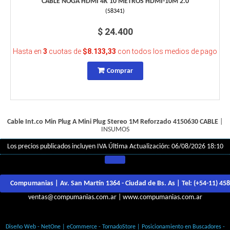
CABLE NOGA HDMI 4K 10 METROS HDMI-10M 2.0
(
58341
)
$ 24.400
Hasta en
3
cuotas de
$8.133,33
con todos los medios de pago
Comprar
Cable Int.co Min Plug A Mini Plug Stereo 1M Reforzado 4150630
CABLE
|
INSUMOS
Los precios publicados incluyen IVA
Última Actualización: 06/08/2026 18:10
Compumanias | Av. San Martín 1364 - Ciudad de Bs. As | Tel:
(+54-11) 45
ventas@compumanias.com.ar
|
www.compumanias.com.ar
© Todos los derechos Reservados
Diseño Web - NetOne
|
eCommerce - TornadoStore
|
Posicionamiento en Buscadores -