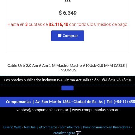
(
658
)
$ 6.349
Hasta en
3
cuotas de
$2.116,40
con todos los medios de pago
Comprar
Cable Usb 2.0 Am A Am 1 M Macho Macho A10Usb-2.0 M/M
CABLE
|
INSUMOS
Los precios publicados incluyen IVA
Última Actualización: 08/08/2026 18:10
Compumanias | Av. San Martín 1364 - Ciudad de Bs. As | Tel:
(+54-11) 45
ventas@compumanias.com.ar
|
www.compumanias.com.ar
© Todos los derechos Reservados
Diseño Web - NetOne
|
eCommerce - TornadoStore
|
Posicionamiento en Buscadores -
eMarketingPro