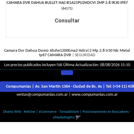
CAMARA DVR DAHUA BULLET HAC-B1A21PU2HDCVI 2MP 2.8 IR30 IP67
(
64171
)
Consultar
Camara Dvr Dahua Domo Ahdw1200Ema2 Hdcvi 2 Mp 2.8 Ir50 Nic Metal
Ip67
CAMARA DVR
|
SEGURIDAD
Los precios publicados incluyen IVA
Última Actualización: 08/08/2026 15:10
Compumanias | Av. San Martín 1364 - Ciudad de Bs. As | Tel:
(+54-11) 45
ventas@compumanias.com.ar
|
www.compumanias.com.ar
© Todos los derechos Reservados
Diseño Web - NetOne
|
eCommerce - TornadoStore
|
Posicionamiento en Buscadores -
eMarketingPro