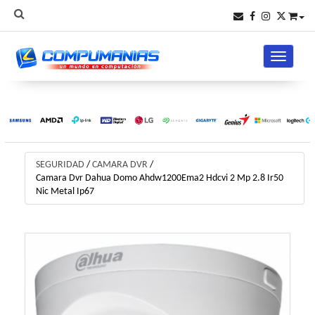
Toggle na
SEGURIDAD
/
CAMARA DVR
/
Camara Dvr Dahua Domo Ahdw1200Ema2 Hdcvi 2 Mp 2.8 Ir50
Nic Metal Ip67