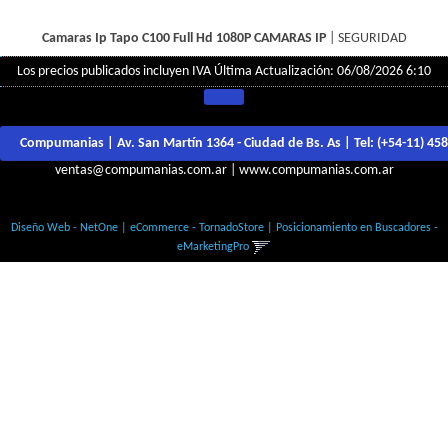
Camaras Ip Tapo C100 Full Hd 1080P
CAMARAS IP
|
SEGURIDAD
Los precios publicados incluyen IVA
Última Actualización: 06/08/2026 6:10
Compumanias | Av. San Martín 1364 - Ciudad de Bs. As | Tel:
(+54-11) 45
ventas@compumanias.com.ar
|
www.compumanias.com.ar
© Todos los derechos Reservados
Diseño Web - NetOne
|
eCommerce - TornadoStore
|
Posicionamiento en Buscadores -
eMarketingPro