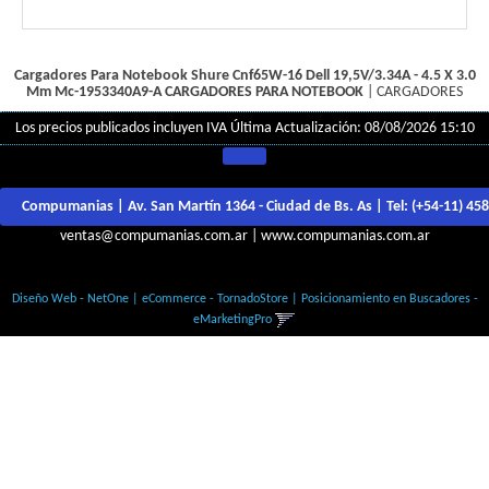
Cargadores Para Notebook Shure Cnf65W-16 Dell 19,5V/3.34A - 4.5 X 3.0
Mm Mc-1953340A9-A
CARGADORES PARA NOTEBOOK
|
CARGADORES
Los precios publicados incluyen IVA
Última Actualización: 08/08/2026 15:10
Compumanias | Av. San Martín 1364 - Ciudad de Bs. As | Tel:
(+54-11) 45
ventas@compumanias.com.ar
|
www.compumanias.com.ar
© Todos los derechos Reservados
Diseño Web - NetOne
|
eCommerce - TornadoStore
|
Posicionamiento en Buscadores -
eMarketingPro