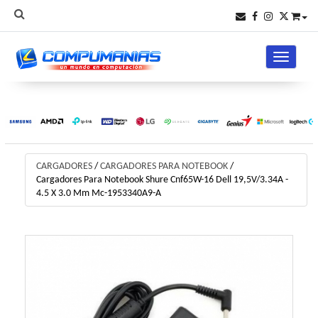
Toggle na
CARGADORES
/
CARGADORES PARA NOTEBOOK
/
Cargadores Para Notebook Shure Cnf65W-16 Dell 19,5V/3.34A -
4.5 X 3.0 Mm Mc-1953340A9-A