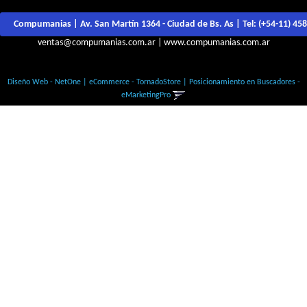
Compumanias | Av. San Martín 1364 - Ciudad de Bs. As | Tel:
(+54-11) 45
ventas@compumanias.com.ar
|
www.compumanias.com.ar
© Todos los derechos Reservados
Diseño Web - NetOne
|
eCommerce - TornadoStore
|
Posicionamiento en Buscadores -
eMarketingPro