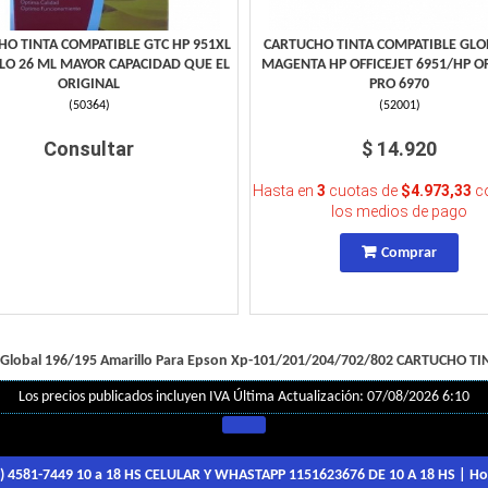
O TINTA COMPATIBLE GTC HP 951XL
CARTUCHO TINTA COMPATIBLE GLO
LO 26 ML MAYOR CAPACIDAD QUE EL
MAGENTA HP OFFICEJET 6951/HP OF
ORIGINAL
PRO 6970
(
50364
)
(
52001
)
Consultar
$ 14.920
Hasta en
3
cuotas de
$4.973,33
co
los medios de pago
Comprar
 Global 196/195 Amarillo Para Epson Xp-101/201/204/702/802
CARTUCHO TI
Los precios publicados incluyen IVA
Última Actualización: 07/08/2026 6:10
1) 4581-7449 10 a 18 HS CELULAR Y WHASTAPP 1151623676 DE 10 A 18 HS
| Ho