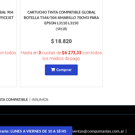
BAL 904
CARTUCHO TINTA COMPATIBLE GLOBAL
FICEJET
BOTELLA T544/504 AMARILLO 70CM3 PARA
EPSON L3110 L3150
(
58128
)
$ 18.820
n todos
Hasta en
3
cuotas de
$6.273,33
con todos
los medios de pago
Comprar
NTA COMPATIBLE
|
INSUMOS
ventas@compumanias.com.ar
|
rario:
LUNES A VIERNES DE 10 A 18 HS