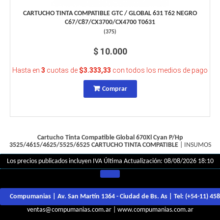
CARTUCHO TINTA COMPATIBLE GTC / GLOBAL 631 T62 NEGRO
C67/C87/CX3700/CX4700 T0631
(
375
)
$ 10.000
Hasta en
3
cuotas de
$3.333,33
con todos los medios de pago
Comprar
Cartucho Tinta Compatible Global 670Xl Cyan P/Hp
3525/4615/4625/5525/6525
CARTUCHO TINTA COMPATIBLE
|
INSUMOS
Los precios publicados incluyen IVA
Última Actualización: 08/08/2026 18:10
Compumanias | Av. San Martín 1364 - Ciudad de Bs. As | Tel:
(+54-11) 45
ventas@compumanias.com.ar
|
www.compumanias.com.ar