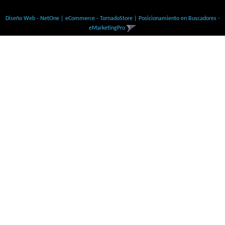
© Todos los derechos Reservados
Diseño Web - NetOne
|
eCommerce - TornadoStore
|
Posicionamiento en Buscadores -
eMarketingPro