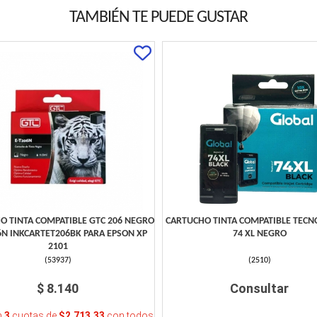
TAMBIÉN TE PUEDE GUSTAR
O TINTA COMPATIBLE GTC 206 NEGRO
CARTUCHO TINTA COMPATIBLE TECN
6N INKCARTET206BK PARA EPSON XP
74 XL NEGRO
2101
(
53937
)
(
2510
)
$ 8.140
Consultar
n
3
cuotas de
$2.713,33
con todos