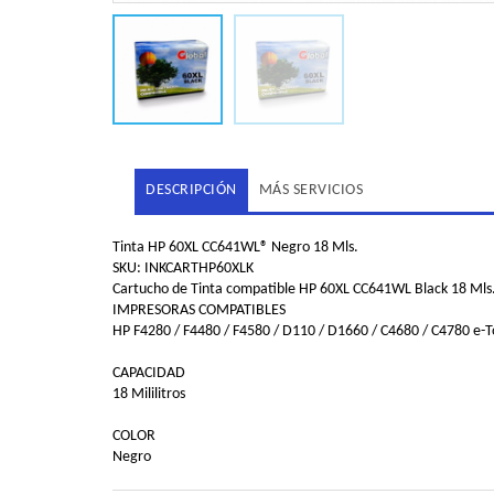
DESCRIPCIÓN
MÁS SERVICIOS
Tinta HP 60XL CC641WL® Negro 18 Mls.
SKU: INKCARTHP60XLK
Cartucho de Tinta compatible HP 60XL CC641WL Black 18 Mls. A
IMPRESORAS COMPATIBLES
HP F4280 / F4480 / F4580 / D110 / D1660 / C4680 / C4780 e
CAPACIDAD
18 Mililitros
COLOR
Negro