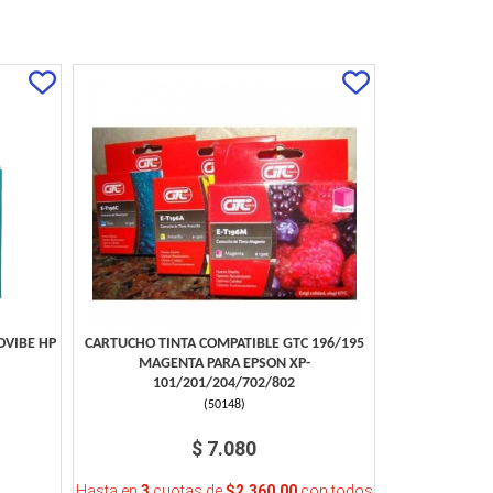
OVIBE HP
CARTUCHO TINTA COMPATIBLE GTC 196/195
MAGENTA PARA EPSON XP-
101/201/204/702/802
(
50148
)
$ 7.080
Hasta en
3
cuotas de
$2.360,00
con todos