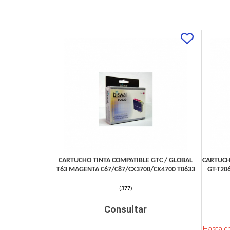
CARTUCHO TINTA COMPATIBLE GTC / GLOBAL
CARTUCH
T63 MAGENTA C67/C87/CX3700/CX4700 T0633
GT-T20
(
377
)
Consultar
Hasta e