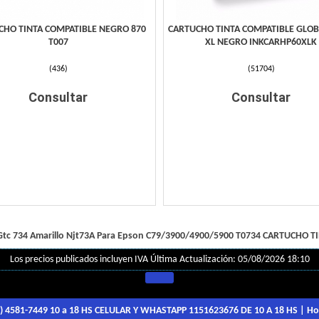
CHO TINTA COMPATIBLE NEGRO 870
CARTUCHO TINTA COMPATIBLE GLOB
T007
XL NEGRO INKCARHP60XLK
(
436
)
(
51704
)
Consultar
Consultar
Gtc 734 Amarillo Njt73A Para Epson C79/3900/4900/5900 T0734
CARTUCHO TI
Los precios publicados incluyen IVA
Última Actualización: 05/08/2026 18:10
1) 4581-7449 10 a 18 HS CELULAR Y WHASTAPP 1151623676 DE 10 A 18 HS
| Ho