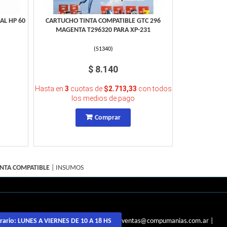
AL HP 60
CARTUCHO TINTA COMPATIBLE GTC 296
MAGENTA T296320 PARA XP-231
(
51340
)
$ 8.140
Hasta en
3
cuotas de
$2.713,33
con todos
los medios de pago
Comprar
NTA COMPATIBLE
|
INSUMOS
ventas@compumanias.com.ar
|
rario:
LUNES A VIERNES DE 10 A 18 HS