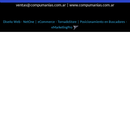
ventas@compumanias.com.ar
|
www.compumanias.com.ar
© Todos los derechos Reservados
Diseño Web - NetOne
|
eCommerce - TornadoStore
|
Posicionamiento en Buscadores -
eMarketingPro