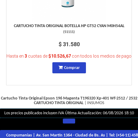
CARTUCHO TINTA ORIGINAL BOTELLA HP GT52 CYAN M0H54AL
(
51111
)
$ 31.580
Hasta en
3
cuotas de
$10.526,67
con todos los medios de pago
Comprar
Cartucho Tinta Original Epson 196 Magenta T196320 Xp-401 Wf-2512 / 2532
CARTUCHO TINTA ORIGINAL
|
INSUMOS
Los precios publicados incluyen IVA
Última Actualización: 06/08/2026 18:10
Compumanias | Av. San Martín 1364 - Ciudad de Bs. As | Tel:
(+54-11) 45