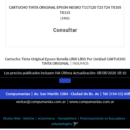
CARTUCHO TINTA ORIGINAL EPSON NEGRO T117120 T23 T24 TX105
TX115
(
1905
)
Consultar
Cartucho Tinta Original Epson Botella L800 L805 Por Unidad
CARTUCHO
TINTA ORIGINAL
|
INSUMOS
Los precios publicados incluyen IVA
Última Actualización: 08/08/2026 18:10
Compumanias | Av. San Martín 1364 - Ciudad de Bs. As | Tel:
(+54-11) 45
ventas@compumanias.com.ar
|
www.compumanias.com.ar
© Todos los derechos Reservados
Diseño Web - NetOne
|
eCommerce - TornadoStore
|
Posicionamiento en Buscadores -
eMarketingPro