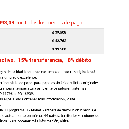
493,33
con todos los medios de pago
$ 39.508
$ 42.762
$ 39.508
tivo, -15% transferencia, - 8% débito
o de calidad láser. Este cartucho de tinta HP original está
s a un precio excelente.
r industrial de papel para papeles sin ácido y tintas originales
olorantes a temperatura ambiente basados en sistemas
SO 11798 e ISO 18909.
ún el país. Para obtener más información, visite
.
ía. El programa HP Planet Partners de devolución y reciclaje
ble actualmente en más de 44 países, territorios y regiones de
ica. Para obtener más información, visite