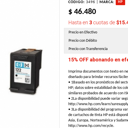
CÓDIGO:
3496 |
MARCA
:
HP
$ 46.480
Hasta en
3
cuotas de
$15.
Precio en Efectivo
Precio con Débito
Precio con Transferencia
15% OFF abonando en efec
Imprima documentos con texto en negr
diseñado para brindar recursos fácile
• 1Basado en los pronósticos del secto
HP; datos sobre estabilidad de los c
similares probados de acuerdo con I
• 2La disponibilidad puede variar seg
http://www.hp.com/learn/suresupply
• 3La disponibilidad del programa var
de cartuchos de tinta HP está disponi
Asia, Europa, Norteamérica y Sudamér
http://www.hp.com/recycle.