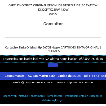
CARTUCHO TINTA ORIGINAL EPSON 133 NEGRO T133120 TX420W
TX320F TX235W 430W
(
3232
)
Consultar
Cartucho Tinta Original Hp 667 Xl Negro
CARTUCHO TINTA ORIGINAL
|
INSUMOS
Los precios publicados incluyen IVA
Última Actualización: 08/08/2026 18:10
Compumanias | Av. San Martín 1364 - Ciudad de Bs. As | Tel:
(+54-11) 45
ventas@compumanias.com.ar
|
www.compumanias.com.ar
© Todos los derechos Reservados
Diseño Web - NetOne
|
eCommerce - TornadoStore
|
Posicionamiento en Buscadores -
eMarketingPro