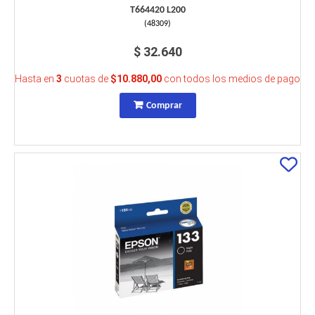
T664420 L200
(
48309
)
$ 32.640
Hasta en
3
cuotas de
$10.880,00
con todos los medios de pago
Comprar