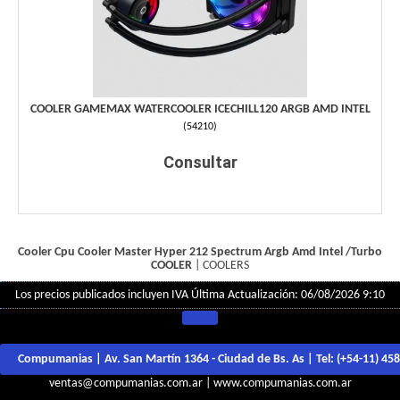
COOLER GAMEMAX WATERCOOLER ICECHILL120 ARGB AMD INTEL
(
54210
)
Consultar
Cooler Cpu Cooler Master Hyper 212 Spectrum Argb Amd Intel /Turbo
COOLER
|
COOLERS
Los precios publicados incluyen IVA
Última Actualización: 06/08/2026 9:10
Compumanias | Av. San Martín 1364 - Ciudad de Bs. As | Tel:
(+54-11) 45
ventas@compumanias.com.ar
|
www.compumanias.com.ar