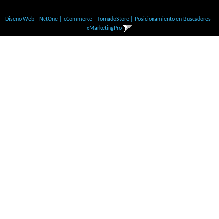
© Todos los derechos Reservados
Diseño Web - NetOne
|
eCommerce - TornadoStore
|
Posicionamiento en Buscadores -
eMarketingPro