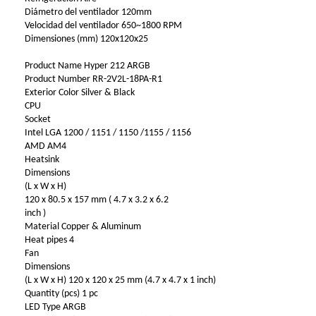
Diámetro del ventilador 120mm
Velocidad del ventilador 650~1800 RPM
Dimensiones (mm) 120x120x25
Product Name Hyper 212 ARGB
Product Number RR-2V2L-18PA-R1
Exterior Color Silver & Black
CPU
Socket
Intel LGA 1200 / 1151 / 1150 /1155 / 1156
AMD AM4
Heatsink
Dimensions
(L x W x H)
120 x 80.5 x 157 mm ( 4.7 x 3.2 x 6.2
inch )
Material Copper & Aluminum
Heat pipes 4
Fan
Dimensions
(L x W x H) 120 x 120 x 25 mm (4.7 x 4.7 x 1 inch)
Quantity (pcs) 1 pc
LED Type ARGB