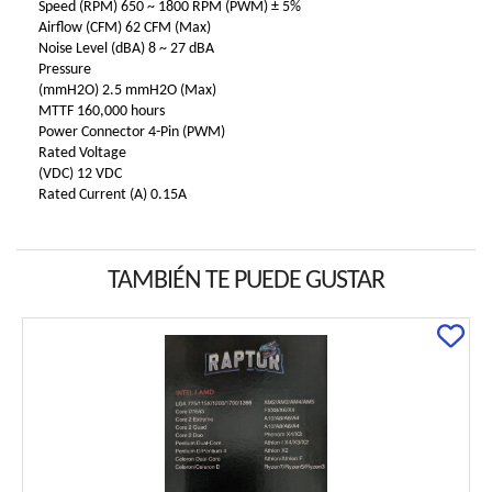
Speed (RPM) 650 ~ 1800 RPM (PWM) ± 5%
Airflow (CFM) 62 CFM (Max)
Noise Level (dBA) 8 ~ 27 dBA
Pressure
(mmH2O) 2.5 mmH2O (Max)
MTTF 160,000 hours
Power Connector 4-Pin (PWM)
Rated Voltage
(VDC) 12 VDC
Rated Current (A) 0.15A
TAMBIÉN TE PUEDE GUSTAR