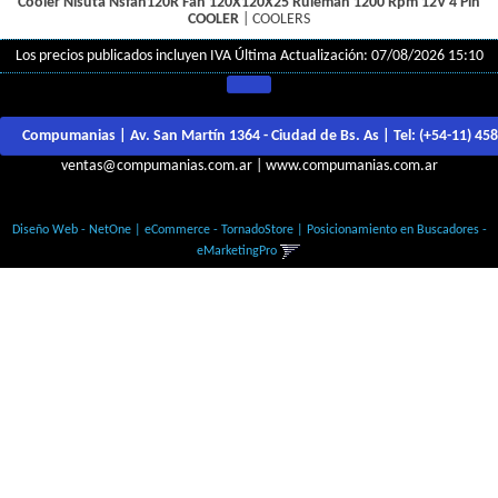
Cooler Nisuta Nsfan120R Fan 120X120X25 Ruleman 1200 Rpm 12V 4 Pin
COOLER
|
COOLERS
Los precios publicados incluyen IVA
Última Actualización: 07/08/2026 15:10
Compumanias | Av. San Martín 1364 - Ciudad de Bs. As | Tel:
(+54-11) 45
ventas@compumanias.com.ar
|
www.compumanias.com.ar
© Todos los derechos Reservados
Diseño Web - NetOne
|
eCommerce - TornadoStore
|
Posicionamiento en Buscadores -
eMarketingPro