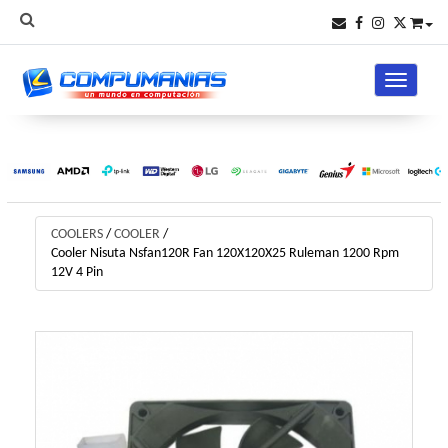
Toggle na
COOLERS
/
COOLER
/
Cooler Nisuta Nsfan120R Fan 120X120X25 Ruleman 1200 Rpm
12V 4 Pin