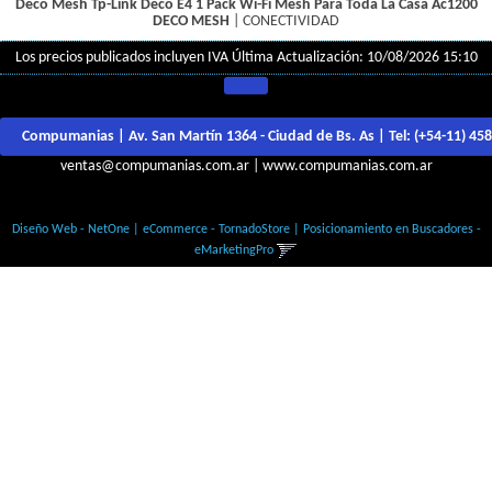
Deco Mesh Tp-Link Deco E4 1 Pack Wi-Fi Mesh Para Toda La Casa Ac1200
DECO MESH
|
CONECTIVIDAD
Los precios publicados incluyen IVA
Última Actualización: 10/08/2026 15:10
Compumanias | Av. San Martín 1364 - Ciudad de Bs. As | Tel:
(+54-11) 45
ventas@compumanias.com.ar
|
www.compumanias.com.ar
© Todos los derechos Reservados
Diseño Web - NetOne
|
eCommerce - TornadoStore
|
Posicionamiento en Buscadores -
eMarketingPro