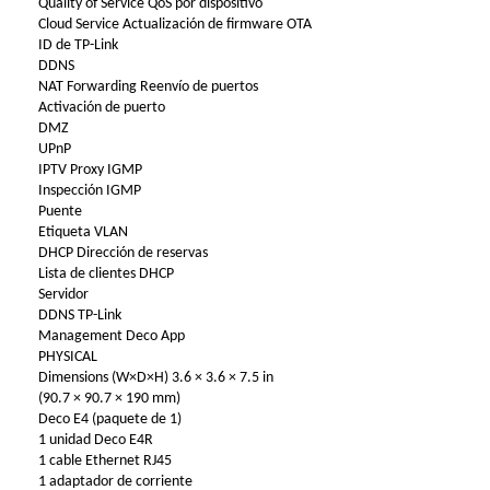
Quality of Service QoS por dispositivo
Cloud Service Actualización de firmware OTA
ID de TP-Link
DDNS
NAT Forwarding Reenvío de puertos
Activación de puerto
DMZ
UPnP
IPTV Proxy IGMP
Inspección IGMP
Puente
Etiqueta VLAN
DHCP Dirección de reservas
Lista de clientes DHCP
Servidor
DDNS TP-Link
Management Deco App
PHYSICAL
Dimensions (W×D×H) 3.6 × 3.6 × 7.5 in
(90.7 × 90.7 × 190 mm)
Deco E4 (paquete de 1)
1 unidad Deco E4R
1 cable Ethernet RJ45
1 adaptador de corriente