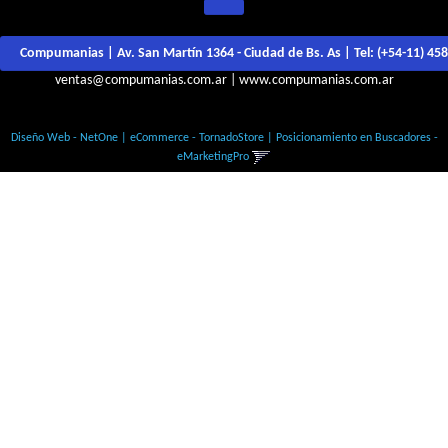
Compumanias | Av. San Martín 1364 - Ciudad de Bs. As | Tel:
(+54-11) 45
ventas@compumanias.com.ar
|
www.compumanias.com.ar
© Todos los derechos Reservados
Diseño Web - NetOne
|
eCommerce - TornadoStore
|
Posicionamiento en Buscadores -
eMarketingPro