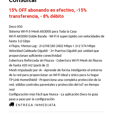
Consultar
15% OFF abonando en efectivo, -15%
transferencia, - 8% débito
Deco X50
Sistema Wi-Fi 6 Mesh AX3000 para Toda la Casa
Wi-Fi AX3000 Doble Banda - Wi-Fi 6 superrápido con velocidades de
hasta 3,0 Gbps
4 Flujos, Menos Lag - 2×2/HE160 2402 Mbps + 2×2 574 Mbps
Velocidad Cableada Gigabit - 3× Puertos Gigabit por unidad que
proporcionan suficiente conectividad
Cobertura Reforzada sin Fisuras - Cobertura Wi-Fi Mesh sin fisuras
de hasta 420 m2 (pack de 2)
Mesh Impulsado por IA - Aprende de forma inteligente el entorno
de la red para proporcionar un Wi-Fi ideal y único para tu hogar
TP-Link HomeShield - Proporciona una completa protección de la
red, sólidos controles parentales y protección del IoT en tiempo
real
Configuración más Fácil que Nunca - La aplicación Deco te guía
paso a paso por la configuración
ENTREGA INMEDIATA