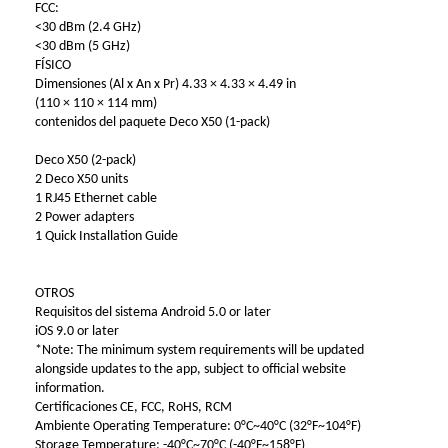
FCC:
<30 dBm (2.4 GHz)
<30 dBm (5 GHz)
FÍSICO
Dimensiones (Al x An x Pr) 4.33 × 4.33 × 4.49 in
(110 × 110 × 114 mm)
contenidos del paquete Deco X50 (1-pack)
Deco X50 (2-pack)
2 Deco X50 units
1 RJ45 Ethernet cable
2 Power adapters
1 Quick Installation Guide
OTROS
Requisitos del sistema Android 5.0 or later
iOS 9.0 or later
*Note: The minimum system requirements will be updated
alongside updates to the app, subject to official website
information.
Certificaciones CE, FCC, RoHS, RCM
Ambiente Operating Temperature: 0°C~40°C (32°F~104°F)
Storage Temperature: -40°C~70°C (-40°F~158°F)