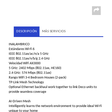
DESCRIPCIÓN
MÁS SERVICIOS
INALAMBRICO
Estándares Wi-Fi 6
IEEE 802.11ax/ac/n/a 5 GHz
IEEE 802.11ax/n/b/g 2.4 GHz
Velocidad WiFi AX3000
5 GHz: 2402 Mbps (802.11ax, HE160)
2.4 GHz: 574 Mbps (802.11ax)
Rango WiFi 3-4 Bedroom Houses (2-pack)
TP-Link Mesh Technology
Optional Ethernet backhaul work together to link Deco units to
provide seamless coverage
AI-Driven Mesh
Intelligently learns the network environment to provide ideal Wi-Fi
unique to your home