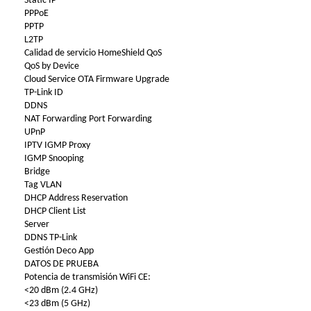
Static IP
PPPoE
PPTP
L2TP
Calidad de servicio HomeShield QoS
QoS by Device
Cloud Service OTA Firmware Upgrade
TP-Link ID
DDNS
NAT Forwarding Port Forwarding
UPnP
IPTV IGMP Proxy
IGMP Snooping
Bridge
Tag VLAN
DHCP Address Reservation
DHCP Client List
Server
DDNS TP-Link
Gestión Deco App
DATOS DE PRUEBA
Potencia de transmisión WiFi CE:
<20 dBm (2.4 GHz)
<23 dBm (5 GHz)