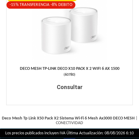
-15% TRANSFERENCIA -8% DEBITO
DECO MESH TP-LINK DECO X10 PACK X 2 WIFI 6 AX 1500
(
60780
)
Consultar
Deco Mesh Tp Link X50 Pack X2 Sistema Wi-Fi 6 Mesh Ax3000
DECO MESH
|
CONECTIVIDAD
Los precios publicados incluyen IVA
Última Actualización: 08/08/2026 6:10