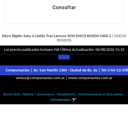
Consultar
Disco Rigido Sata 3 Caddy Tray Lenovo St50
DISCO RIGIDO SATA 3
|
DISCOS
RIGIDOS
Los precios publicados incluyen IVA
Última Actualización: 06/08/2026 15:10
Compumanias | Av. San Martín 1364 - Ciudad de Bs. As | Tel:
(+54-11) 45
ventas@compumanias.com.ar
|
www.compumanias.com.ar
© Todos los derechos Reservados
Diseño Web - NetOne
|
eCommerce - TornadoStore
|
Posicionamiento en Buscadores -
eMarketingPro