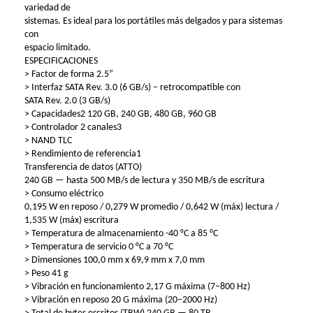
variedad de
sistemas. Es ideal para los portátiles más delgados y para sistemas
con
espacio limitado.
ESPECIFICACIONES
> Factor de forma 2.5”
> Interfaz SATA Rev. 3.0 (6 GB/s) – retrocompatible con
SATA Rev. 2.0 (3 GB/s)
> Capacidades2 120 GB, 240 GB, 480 GB, 960 GB
> Controlador 2 canales3
> NAND TLC
> Rendimiento de referencia1
Transferencia de datos (ATTO)
240 GB — hasta 500 MB/s de lectura y 350 MB/s de escritura
> Consumo eléctrico
0,195 W en reposo / 0,279 W promedio / 0,642 W (máx) lectura /
1,535 W (máx) escritura
> Temperatura de almacenamiento -40 °C a 85 °C
> Temperatura de servicio 0 °C a 70 °C
> Dimensiones 100,0 mm x 69,9 mm x 7,0 mm
> Peso 41 g
> Vibración en funcionamiento 2,17 G máxima (7–800 Hz)
> Vibración en reposo 20 G máxima (20–2000 Hz)