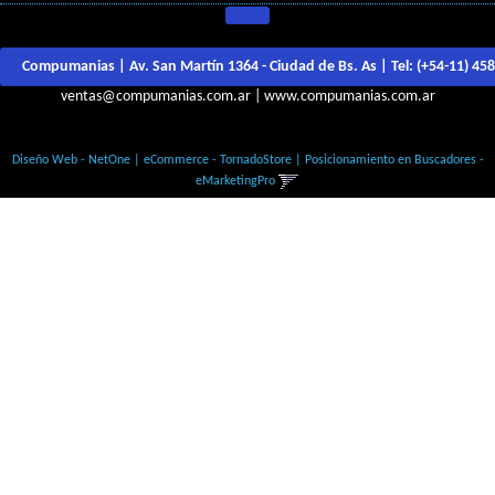
Compumanias | Av. San Martín 1364 - Ciudad de Bs. As | Tel:
(+54-11) 45
ventas@compumanias.com.ar
|
www.compumanias.com.ar
© Todos los derechos Reservados
Diseño Web - NetOne
|
eCommerce - TornadoStore
|
Posicionamiento en Buscadores -
eMarketingPro