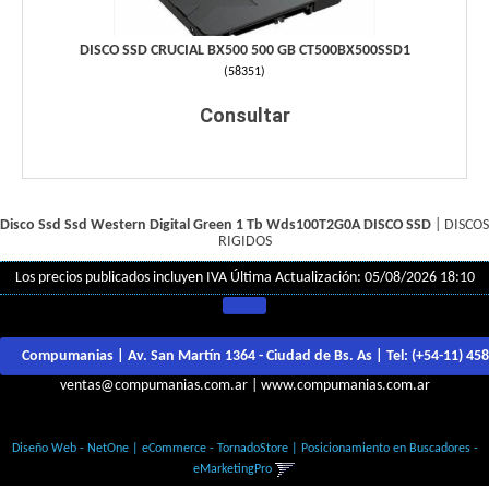
DISCO SSD CRUCIAL BX500 500 GB CT500BX500SSD1
(
58351
)
Consultar
Disco Ssd Ssd Western Digital Green 1 Tb Wds100T2G0A
DISCO SSD
|
DISCOS
RIGIDOS
Los precios publicados incluyen IVA
Última Actualización: 05/08/2026 18:10
Compumanias | Av. San Martín 1364 - Ciudad de Bs. As | Tel:
(+54-11) 45
ventas@compumanias.com.ar
|
www.compumanias.com.ar
© Todos los derechos Reservados
Diseño Web - NetOne
|
eCommerce - TornadoStore
|
Posicionamiento en Buscadores -
eMarketingPro