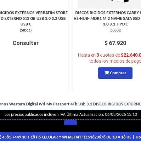
RIGIDOS EXTERNOS VERBATIM STORE
DISCOS RIGIDOS EXTERNOS CARRY 
SD EXTERNO 512 GB USB 3.0 3.2 USB
HS-HUB- MDR1 M.2 NVME SATA SSD
USB C
3.0 3.1 TIPO C
(
58511
)
(
58588
)
Consultar
$ 67.920
Hasta en
3
cuotas de
$22.640,
todos los medios de pag
Comprar
ernos Western Digital Wd My Passport 4Tb Usb 3.2
DISCOS RIGIDOS EXTERN
Los precios publicados incluyen IVA
Última Actualización: 06/08/2026 15:10
1) 4581-7449 10 a 18 HS CELULAR Y WHASTAPP 1151623676 DE 10 A 18 HS
| Ho