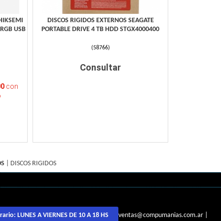
HIKSEMI
DISCOS RIGIDOS EXTERNOS SEAGATE
 RGB USB
PORTABLE DRIVE 4 TB HDD STGX4000400
(
58766
)
Consultar
00
con
o
OS
|
DISCOS RIGIDOS
ventas@compumanias.com.ar
|
rario:
LUNES A VIERNES DE 10 A 18 HS