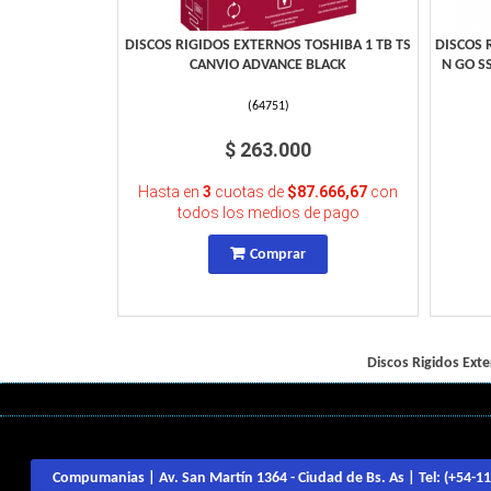
DISCOS RIGIDOS EXTERNOS TOSHIBA 1 TB TS
DISCOS 
CANVIO ADVANCE BLACK
N GO S
(
64751
)
$ 263.000
Hasta en
3
cuotas de
$87.666,67
con
todos los medios de pago
Comprar
Discos Rigidos Ext
Compumanias | Av. San Martín 1364 - Ciudad de Bs. As | Tel:
(+54-1