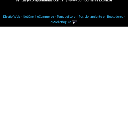
ventas@compumanias.com.ar
|
www.compumanias.com.ar
© Todos los derechos Reservados
Diseño Web - NetOne
|
eCommerce - TornadoStore
|
Posicionamiento en Buscadores -
eMarketingPro