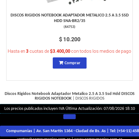
DISCOS RIGIDOS NOTEBOOK ADAPTADOR METALICO 2.5 A 3.5 SSD
HDD SNA-BR2/35
(
64753
)
$ 10.200
Hasta en
3
cuotas de
$3.400,00
con todos los medios de pago
Comprar
Discos Rigidos Notebook Adaptador Metalico 2.5 A 3.5 Ssd Hdd
DISCOS
RIGIDOS NOTEBOOK
|
DISCOS RIGIDOS
Los precios publicados incluyen IVA
Última Actualización: 07/08/2026 18:10
Compumanias | Av. San Martín 1364 - Ciudad de Bs. As | Tel:
(+54-11) 45