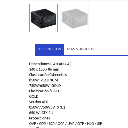
DESCRIPCIÓN
MÁS SERVICIOS
Dimensiones (LA x AN x Al)
140 x 150 x 86 mm
Clasificación Cybenetics
850W: PLATINUM
750W/650W: GOLD
Clasificación 80 PLUS
GOLD
Versión ATX
850W /750W : ATX 3.1
650 W: ATX 2.4
Protecciones
OVP / OPP / SCP / OCP / UVP / OTP / NLO / SIP