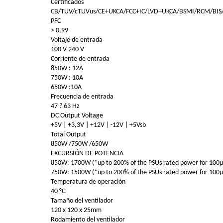
Certificados
CB/TUV/cTUVus/CE+UKCA/FCC+IC/LVD+UKCA/BSMI/RCM/BI
PFC
> 0,99
Voltaje de entrada
100 V-240 V
Corriente de entrada
850W : 12A
750W : 10A
650W :10A
Frecuencia de entrada
47 ? 63 Hz
DC Output Voltage
+5V | +3,3V | +12V | -12V | +5Vsb
Total Output
850W /750W /650W
EXCURSIÓN DE POTENCIA
850W: 1700W (*up to 200% of the PSUs rated power for 100µ
750W: 1500W (*up to 200% of the PSUs rated power for 100µ
Temperatura de operación
40 °C
Tamaño del ventilador
120 x 120 x 25mm
Rodamiento del ventilador