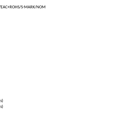
S/EAC+ROHS/S-MARK/NOM
s)
s)