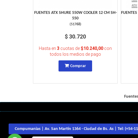
FUENTES ATX SHURE 550W COOLER 12 CM SH-
FUENTES
550
(
51768
)
$ 30.720
Hasta en
3
cuotas de
$10.240,00
con
todos los medios de pago
Comprar
Fuentes
Compumanias | Av. San Martín 1364 - Ciudad de Bs. As | Tel:
(+54-1