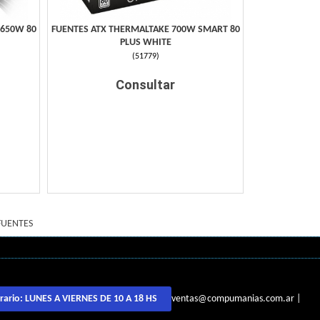
 650W 80
FUENTES ATX THERMALTAKE 700W SMART 80
PLUS WHITE
(
51779
)
Consultar
FUENTES
ventas@compumanias.com.ar
|
rario:
LUNES A VIERNES DE 10 A 18 HS