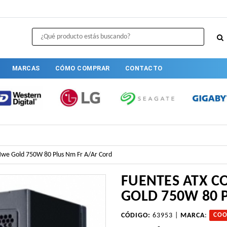
MARCAS
CÓMO COMPRAR
CONTACTO
Mwe Gold 750W 80 Plus Nm Fr A/Ar Cord
FUENTES ATX 
GOLD 750W 80 
CÓDIGO:
63953 |
MARCA
:
COO