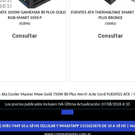
 ATX 1050W GAMEMAX 80 PLUS GOLD
FUENTES ATX THERMALTAKE SMART
RGB-SMART 1050 P
PLUS BRONCE
(
62896
)
(
50065
)
Consultar
Consultar
 Atx Cooler Master Mwe Gold 750W 80 Plus Nm Fr A/Ar Cord
FUENTES ATX
|
Los precios publicados incluyen IVA
Última Actualización: 07/08/2026 6:10
1) 4581-7449 10 a 18 HS CELULAR Y WHASTAPP 1151623676 DE 10 A 18 HS
| Ho
www.compumanias.com.ar