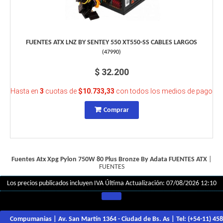
FUENTES ATX LNZ BY SENTEY 550 XT550-SS CABLES LARGOS
(
47990
)
$ 32.200
Hasta en
3
cuotas de
$10.733,33
con todos los medios de pago
Comprar
Fuentes Atx Xpg Pylon 750W 80 Plus Bronze By Adata
FUENTES ATX
|
FUENTES
Los precios publicados incluyen IVA
Última Actualización: 07/08/2026 12:10
Compumanias | Av. San Martín 1364 - Ciudad de Bs. As | Tel:
(+54-11) 45