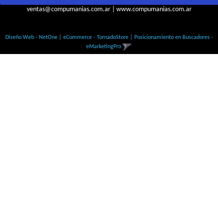
ventas@compumanias.com.ar
|
www.compumanias.com.ar
© Todos los derechos Reservados
Diseño Web - NetOne
|
eCommerce - TornadoStore
|
Posicionamiento en Buscadores -
eMarketingPro