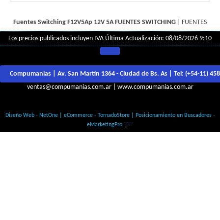
Fuentes Switching F12V5Ap 12V 5A
FUENTES SWITCHING
|
FUENTES
Los precios publicados incluyen IVA
Última Actualización: 08/08/2026 9:10
Compumanias | Av. San Martín 1364 - Ciudad de Bs. As | Tel:
(+54-11) 45
ventas@compumanias.com.ar
|
www.compumanias.com.ar
© Todos los derechos Reservados
Diseño Web - NetOne
|
eCommerce - TornadoStore
|
Posicionamiento en Buscadores -
eMarketingPro