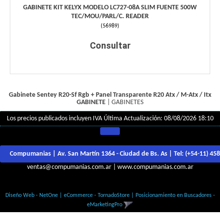
GABINETE KIT KELYX MODELO LC727-08A SLIM FUENTE 500W
TEC/MOU/PARL/C. READER
(
56989
)
Consultar
Gabinete Sentey R20-Sf Rgb + Panel Transparente R20 Atx / M-Atx / Itx
GABINETE
|
GABINETES
Los precios publicados incluyen IVA
Última Actualización: 08/08/2026 18:10
Compumanias | Av. San Martín 1364 - Ciudad de Bs. As | Tel:
(+54-11) 45
ventas@compumanias.com.ar
|
www.compumanias.com.ar
© Todos los derechos Reservados
Diseño Web - NetOne
|
eCommerce - TornadoStore
|
Posicionamiento en Buscadores -
eMarketingPro