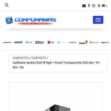
Toggle na
GABINETES
/
GABINETE
/
Gabinete Sentey R20-Sf Rgb + Panel Transparente R20 Atx / M-
Atx / Itx