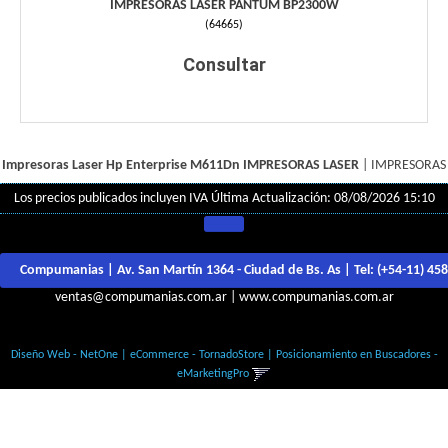
IMPRESORAS LASER PANTUM BP2300W
(
64665
)
Consultar
Impresoras Laser Hp Enterprise M611Dn
IMPRESORAS LASER
|
IMPRESORAS
Los precios publicados incluyen IVA
Última Actualización: 08/08/2026 15:10
Compumanias | Av. San Martín 1364 - Ciudad de Bs. As | Tel:
(+54-11) 45
ventas@compumanias.com.ar
|
www.compumanias.com.ar
© Todos los derechos Reservados
Diseño Web - NetOne
|
eCommerce - TornadoStore
|
Posicionamiento en Buscadores -
eMarketingPro