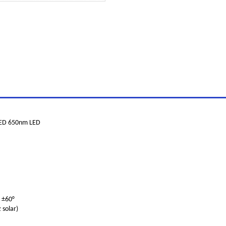
 LED 650nm LED
n ±60°
 solar)